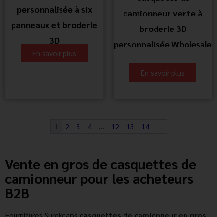
personnalisée à six
camionneur verte à
panneaux et broderie
broderie 3D
3D
personnalisée Wholesale
En savoir plus
En savoir plus
1
2
3
4
…
12
13
14
→
Vente en gros de casquettes de
camionneur pour les acheteurs
B2B
Fournitures Sumkcaps
casquettes de camionneur en gros