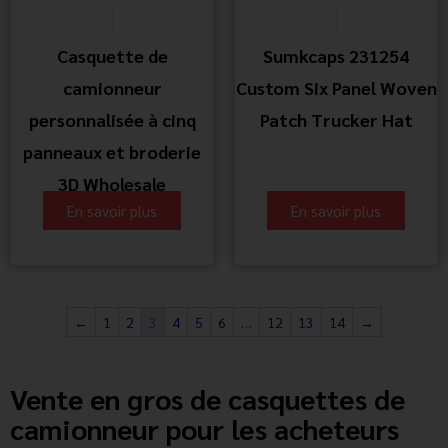
Casquette de
Sumkcaps 231254
camionneur
Custom Six Panel Woven
personnalisée à cinq
Patch Trucker Hat
panneaux et broderie
3D Wholesale
En savoir plus
En savoir plus
←
1
2
3
4
5
6
…
12
13
14
→
Vente en gros de casquettes de
camionneur pour les acheteurs