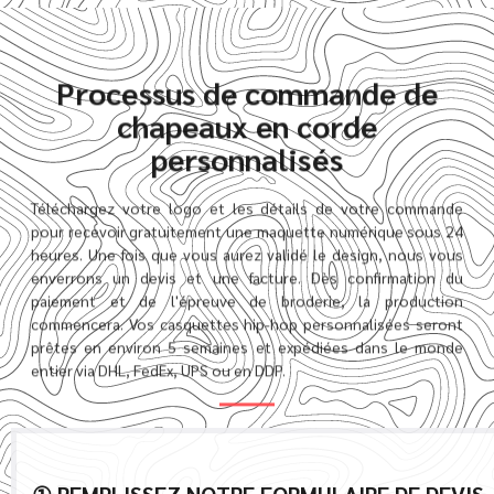
Processus de commande de
chapeaux en corde
personnalisés
Téléchargez votre logo et les détails de votre commande
pour recevoir gratuitement une maquette numérique sous 24
heures. Une fois que vous aurez validé le design, nous vous
enverrons un devis et une facture. Dès confirmation du
paiement et de l'épreuve de broderie, la production
commencera. Vos casquettes hip-hop personnalisées seront
prêtes en environ 5 semaines et expédiées dans le monde
entier via DHL, FedEx, UPS ou en DDP.