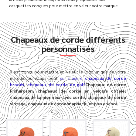
casquettes conçues pour mettre en valeur votre marque.
Chapeaux de corde différents
personnalisés
Il est conçu pour mettre en valeur le logo unique de votre
marque. Sumkcaps peut
sur mesure
chapeaux de corde
brodés
,
chapeaux de corde de golf
Chapeaux de corde
Richardson, chapeaux de corde en velours côtelé,
chapeaux de camionneur avec corde, chapeaux de corde
vintage, chapeaux de corde snapback,
et plus encore.