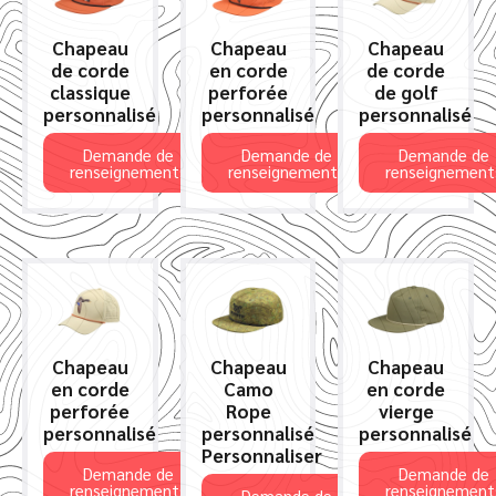
Chapeau
Chapeau
Chapeau
de corde
en corde
de corde
classique
perforée
de golf
personnalisé
personnalisé
personnalisé
Demande de
Demande de
Demande de
renseignements
renseignements
renseignement
Chapeau
Chapeau
Chapeau
en corde
Camo
en corde
perforée
Rope
vierge
personnalisé
personnalisé
personnalisé
Personnaliser
Demande de
Demande de
renseignements
renseignement
Demande de