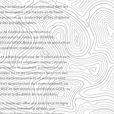
est normalisé et la qualité est stable et fiable.
Nous avons toujours adhéré au principe de “l'orientation vers
les personnes”, considérant les employés comme l'atout le
plus précieux de l'entreprise et assumant activement nos
responsabilités sociales. En ce qui concerne la sélection des
matériaux, toutes les matières premières et auxiliaires sont
conformes aux normes de protection de l'environnement, ne
contiennent pas d'AOZ et ont obtenu la certification GOTS, ce
qui garantit la sécurité et la durabilité de nos produits.
En termes de service, Sumkcaps offre une assistance en ligne
7*24 heures, une connexion individuelle dédiée, une
communication efficace et fluide, et s'engage à fournir un
devis rapide dans les 12 heures. Grâce à notre riche
expérience en matière de personnalisation et de production,
nous pouvons traiter efficacement diverses commandes,
contrôler rigoureusement la qualité et veiller à ce que les
besoins de chaque client soient satisfaits de manière
professionnelle et fiable.