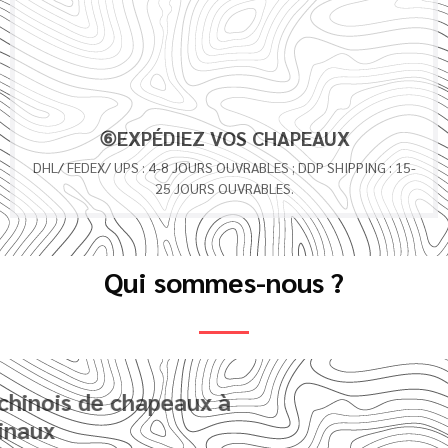
JOURS OUVRABLES.
Qui sommes-nous ?
Fabricant chinois de chapeaux à
corde originaux
Sumkcaps, fournisseur et fabricant chinois spécialisé dans les
casquettes en corde écologiques sur mesure et de haute
qualité, s'engage à proposer des casquettes et des chapeaux
de grande qualité à des prix raisonnables.
Nous avons obtenu de nombreuses certifications
internationales faisant autorité, telles que ISO9000,
ISO14000, WRAP, BSCI et SEDEX. Notre système de production