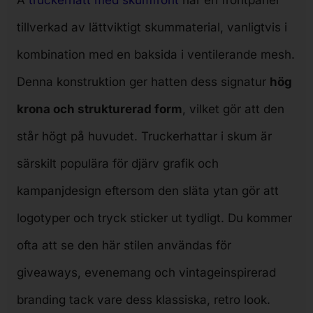
A
truckerhatt med skumfront
har en frontpanel
tillverkad av lättviktigt skummaterial, vanligtvis i
kombination med en baksida i ventilerande mesh.
Denna konstruktion ger hatten dess signatur
hög
krona och strukturerad form
, vilket gör att den
står högt på huvudet. Truckerhattar i skum är
särskilt populära för djärv grafik och
kampanjdesign eftersom den släta ytan gör att
logotyper och tryck sticker ut tydligt. Du kommer
ofta att se den här stilen användas för
giveaways, evenemang och vintageinspirerad
branding tack vare dess klassiska, retro look.