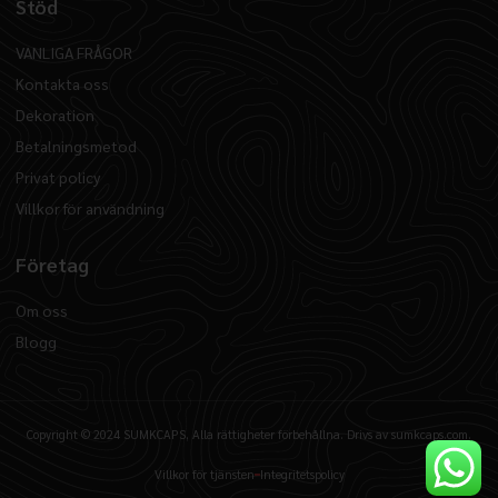
Stöd
VANLIGA FRÅGOR
Kontakta oss
Dekoration
Betalningsmetod
Privat policy
Villkor för användning
Företag
Om oss
Blogg
Copyright © 2024 SUMKCAPS, Alla rättigheter förbehållna. Drivs av sumkcaps.com.
Villkor för tjänsten
Integritetspolicy