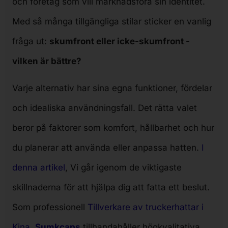
och företag som vill marknadsföra sin identitet.
Med så många tillgängliga stilar sticker en vanlig
fråga ut:
skumfront eller icke-skumfront -
vilken är bättre?
Varje alternativ har sina egna funktioner, fördelar
och idealiska användningsfall. Det rätta valet
beror på faktorer som komfort, hållbarhet och hur
du planerar att använda eller anpassa hatten.
I
denna artikel
, Vi går igenom de viktigaste
skillnaderna för att hjälpa dig att fatta ett beslut.
Som professionell
Tillverkare av truckerhattar i
Kina
,
Sumkcaps
tillhandahåller högkvalitativa