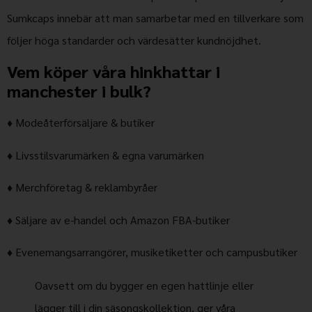
Sumkcaps innebär att man samarbetar med en tillverkare som
följer höga standarder och värdesätter kundnöjdhet.
Vem köper våra hinkhattar i
manchester i bulk?
♦
Modeåterförsäljare & butiker
♦
Livsstilsvarumärken & egna varumärken
♦
Merchföretag & reklambyråer
♦
Säljare av e-handel och Amazon FBA-butiker
♦
Evenemangsarrangörer, musiketiketter och campusbutiker
Oavsett om du bygger en egen hattlinje eller
lägger till i din säsongskollektion, ger våra