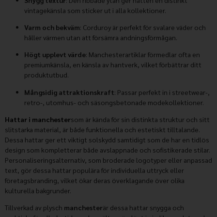
vintagekänsla som sticker ut i alla kollektioner.
Varm och bekväm
: Corduroy är perfekt för svalare väder och
håller värmen utan att försämra andningsförmågan.
Högt upplevt värde
: Manchesterartiklar förmedlar ofta en
premiumkänsla, en känsla av hantverk, vilket förbättrar ditt
produktutbud.
Mångsidig attraktionskraft
: Passar perfekt in i streetwear-,
retro-, utomhus- och säsongsbetonade modekollektioner.
Hattar i manchester
som är kända för sin distinkta struktur och sitt
slitstarka material, är både funktionella och estetiskt tilltalande.
Dessa hattar ger ett viktigt solskydd samtidigt som de har en tidlös
design som kompletterar både avslappnade och sofistikerade stilar.
Personaliseringsalternativ, som broderade logotyper eller anpassad
text, gör dessa hattar populära för individuella uttryck eller
företagsbranding, vilket ökar deras överklagande över olika
kulturella bakgrunder.
Tillverkad av plysch
manchester
är dessa hattar snygga och