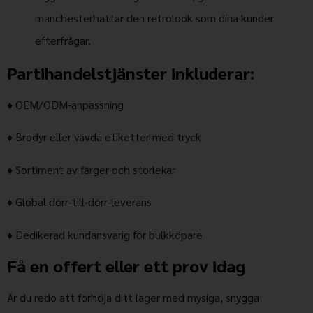
manchesterhattar den retrolook som dina kunder
efterfrågar.
Partihandelstjänster inkluderar:
♦
OEM/ODM-anpassning
♦
Brodyr eller vävda etiketter med tryck
♦
Sortiment av färger och storlekar
♦
Global dörr-till-dörr-leverans
♦
Dedikerad kundansvarig för bulkköpare
Få en offert eller ett prov idag
Är du redo att förhöja ditt lager med mysiga, snygga