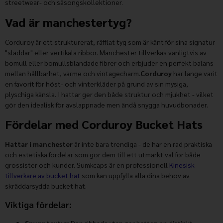
streetwear- och säsongskollektioner.
Vad är manchestertyg?
Corduroy är ett strukturerat, räfflat tyg som är känt för sina signatur
"sladdar" eller vertikala ribbor. Manchester tillverkas vanligtvis av
bomull eller bomullsblandade fibrer och erbjuder en perfekt balans
mellan hållbarhet, värme och vintagecharm.
Corduroy
har länge varit
en favorit för höst- och vinterkläder på grund av sin mysiga,
plyschiga känsla. I hattar ger den både struktur och mjukhet - vilket
gör den idealisk för avslappnade men ändå snygga huvudbonader.
Fördelar med Corduroy Bucket Hats
Hattar i manchester
är inte bara trendiga - de har en rad praktiska
och estetiska fördelar som gör dem till ett utmärkt val för både
grossister och kunder. Sumkcaps är en professionell
Kinesisk
tillverkare av bucket hat
som kan uppfylla alla dina behov av
skräddarsydda bucket hat.
Viktiga fördelar:
Snygg textur
: Den ribbade ytan ger hatten en distinkt