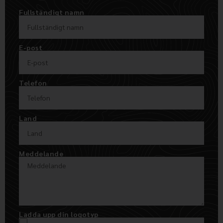
Fullständigt namn
E-post
Telefon
Land
Meddelande
Ladda upp din logotyp