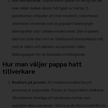
Stil och estetik
: Stilpreferens spelar en viktig roll när
man väljer mellan dessa två typer av hattar. 5-
panelhatten erbjuder ett mer modernt, streetwear-
orienterat utseende som är populärt bland yngre
demografier och i urbana modescener. Den 6-panels
dad hat lutar mer mot en traditionell basebollkeps stil,
som är tidlös och allmänt accepterad i olika
åldersgrupper för sin klassiska överklagande.
Hur man väljer pappa hatt
tillverkare
Kvalitet på provet
: Att bedöma kvaliteten på
proverna är avgörande. Prover av hög kvalitet indikerar
tillverkarens förmåga att producera hattar som
uppfyller dina standarder. Detta är din första ledtråd om