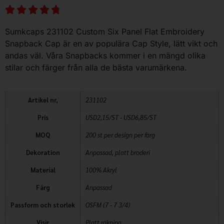
Sumkcaps 231102 Custom Six Panel Flat Embroidery
Snapback Cap är en av populära Cap Style, lätt vikt och
andas väl. Våra Snapbacks kommer i en mängd olika
stilar och färger från alla de bästa varumärkena.
Artikel nr,
231102
Pris
USD2,15/ST - USD6,85/ST
MOQ
200 st per design per färg
Dekoration
Anpassad, platt broderi
Material
100% Akryl
Färg
Anpassad
Passform och storlek
OSFM (7 - 7 3/4)
Visir
Platt räkning