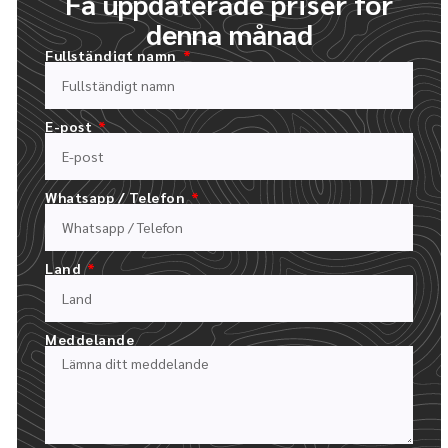
Få uppdaterade priser för
denna månad
Fullständigt namn
FYLL I VÅRT OFFERTFORMULÄR
LADDA UPP DIN LOGOTYP OCH BESKRIV DIN BESTÄLLNING
E-post
Whatsapp / Telefon
Land
Meddelande
24 TIMMAR FÖR ATT FÅ DINA MOCKUPS