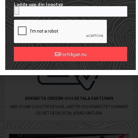
VI SKAPAR EN GRATIS DIGITAL MOCKUP MED DIN LOGOTYP
Ladda upp din logotyp
Förfrågan nu
Alternative:
BEKRÄFTA ORDERN OCH BETALA FAKTURAN
NÄR VI HAR LOGOTYPDESIGN, HATTYP OCH KVANTITET KOMMER
DU ATT FÅ EN DETALJERAD FAKTURA