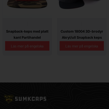
Snapback-keps med platt
Custom 18004 3D-brodyr
kant Partihandel
Akryl/ull Snapback keps
Läs mer på engelska
Läs mer på engelska