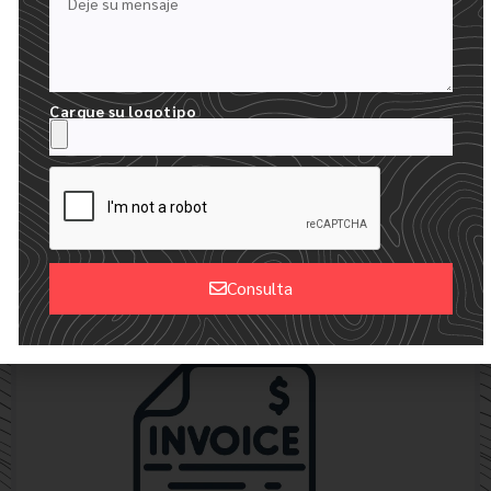
Cargue su logotipo
24 HORAS PARA RECIBIR SUS MAQUETAS
CREAMOS UNA MAQUETA DIGITAL GRATUITA CON SU LOGOTIPO
Consulta
Alternative: