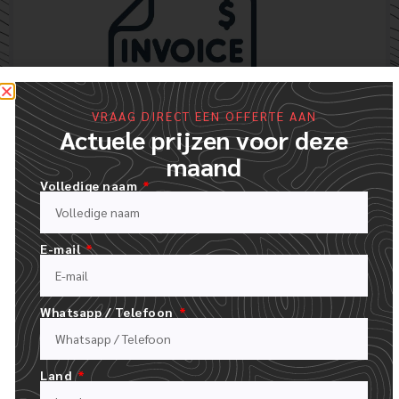
VRAAG DIRECT EEN OFFERTE AAN
Actuele prijzen voor deze
maand
Volledige naam
BESTELLING BEVESTIGEN EN FACTUUR BETALEN
ZODRA WE HET LOGO-ONTWERP, HET TYPE HOED EN DE
HOEVEELHEID HEBBEN, ONTVANG JE EEN GEDETAILLEERDE
E-mail
FACTUUR.
Whatsapp / Telefoon
Land