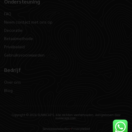
Ondersteuning
FAQ
Neem contact met ons op
Decoratie
Betaalmethode
Privébeleid
Gebruiksvoorwaarden
Bedrijf
Over ons
Blog
Copyright © 2024 SUMKCAPS, Alle rechten voorbehouden. Aangedreven door
sumkcaps.com.
Servicevoorwaarden
Privacybeleid