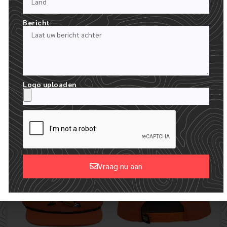
Bericht
BEOORDELING BORDUURPANEL
Logo uploaden
JE ONTVANGT EEN AFBEELDING VAN JE LOGO. NA GOEDKEURING
NEMEN WE JE LOGO IN PRODUCTIE.
Vraag nu aan
Alternative: