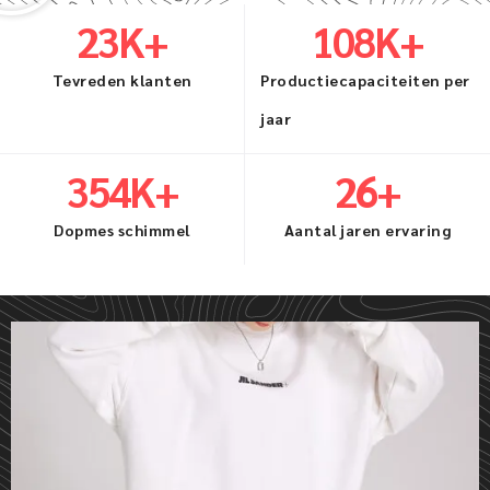
26
K+
122
K+
Tevreden klanten
Productiecapaciteiten per
jaar
400
K+
30
+
Dopmes schimmel
Aantal jaren ervaring