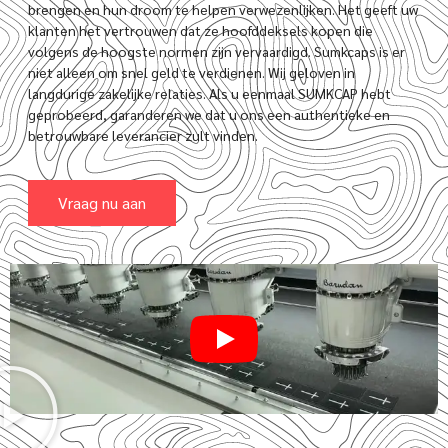
brengen en hun droom te helpen verwezenlijken. Het geeft uw
klanten het vertrouwen dat ze hoofddeksels kopen die
volgens de hoogste normen zijn vervaardigd. Sumkcaps is er
niet alleen om snel geld te verdienen. Wij geloven in
langdurige zakelijke relaties. Als u eenmaal SUMKCAP hebt
geprobeerd, garanderen we dat u ons een authentieke en
betrouwbare leverancier zult vinden.
Vraag nu aan