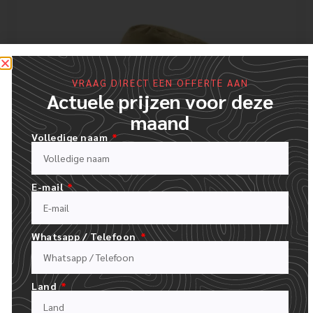
VRAAG DIRECT EEN OFFERTE AAN
Actuele prijzen voor deze
maand
Volledige naam
E-mail
Whatsapp / Telefoon
Aangepaste grote rand vissers
Land
emmer hoed groothandel