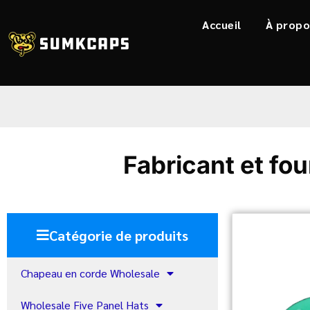
Accueil
À propo
Fabricant et fo
Catégorie de produits
Chapeau en corde Wholesale
Wholesale Five Panel Hats