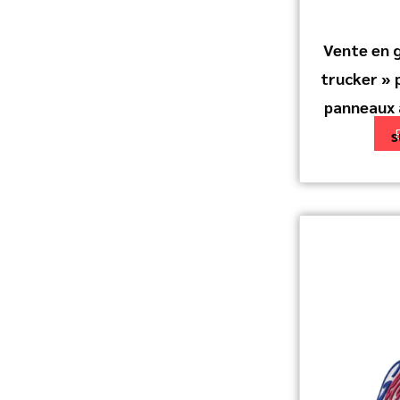
Vente en 
trucker » 
panneaux 
s