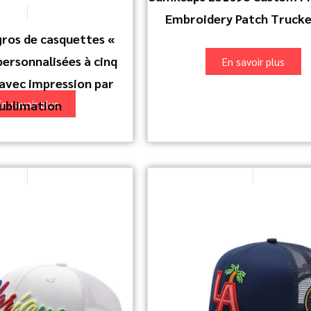
Embroidery Patch Trucke
gros de casquettes «
personnalisées à cinq
En savoir plus
avec impression par
ublimation
En savoir plus