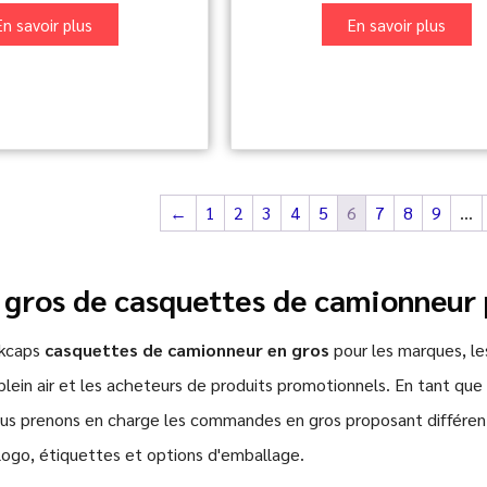
En savoir plus
En savoir plus
←
1
2
3
4
5
6
7
8
9
…
 gros de casquettes de camionneur 
mkcaps
casquettes de camionneur en gros
pour les marques, les
plein air et les acheteurs de produits promotionnels. En tant que
ous prenons en charge les commandes en gros proposant différents
logo, étiquettes et options d'emballage.