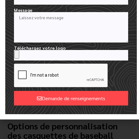
Utiliser un porte-chapeau
ou une étagère
Message
pour préserver la forme.
Éviter l'empilage
des objets lourds sur le
chapeau.
Téléchargez votre logo
Comprendre la différence d'entretien entre les
casquettes structurées et non structurées vous
aidera à prolonger leur durée de vie et à leur
donner une belle allure, que vous soyez sur le
terrain ou dans la rue.
Demande de renseignements
Alternative:
Options de personnalisation
des casquettes de baseball