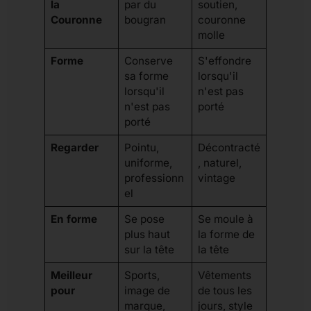
la
par du
soutien,
Couronne
bougran
couronne
molle
Forme
Conserve
S'effondre
sa forme
lorsqu'il
lorsqu'il
n'est pas
n'est pas
porté
porté
Regarder
Pointu,
Décontracté
uniforme,
, naturel,
professionn
vintage
el
En forme
Se pose
Se moule à
plus haut
la forme de
sur la tête
la tête
Meilleur
Sports,
Vêtements
pour
image de
de tous les
marque,
jours, style