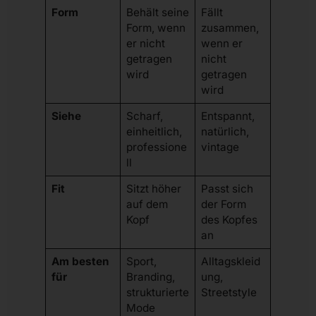
Form
Behält seine
Fällt
Form, wenn
zusammen,
er nicht
wenn er
getragen
nicht
wird
getragen
wird
Siehe
Scharf,
Entspannt,
einheitlich,
natürlich,
professione
vintage
ll
Fit
Sitzt höher
Passt sich
auf dem
der Form
Kopf
des Kopfes
an
Am besten
Sport,
Alltagskleid
für
Branding,
ung,
strukturierte
Streetstyle
Mode