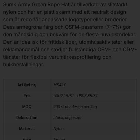
Sumk Army Green Rope Hat är tillverkad av slitstarkt
nylon och har en platt skärm med ett neutralt design
som är redo för anpassade logotyper eller broderier.
Dess armégröna färg och OSFM-passform (7–7¾) gör
den mångsidig och bekväm för de flesta huvudstorlekar.
Den är idealisk för fritidskläder, utomhusaktiviteter eller
reklamändamål och stödjer fullständiga OEM- och ODM-
tjänster för flexibel varumärkesprofilering och
bulkbeställningar.
Artikel nr,
MK427
Pris
USD2,15/ST - USD6,85/ST
MOQ
200 st per design per färg
Dekoration
blank, anpassad
Material
Nylon
Färg
Armén