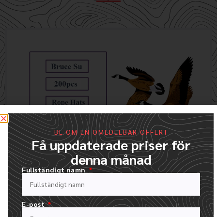
BE OM EN OMEDELBAR OFFERT
Få uppdaterade priser för
denna månad
FYLL I VÅRT OFFERTFORMULÄR
LADDA UPP DIN LOGOTYP OCH BESKRIV DIN BESTÄLLNING
Fullständigt namn
E-post