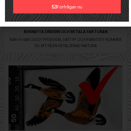
Förfrågan nu
Alternative:
BEKRÄFTA ORDERN OCH BETALA FAKTURAN
NÄR VI HAR LOGOTYPDESIGN, HATTYP OCH KVANTITET KOMMER
DU ATT FÅ EN DETALJERAD FAKTURA