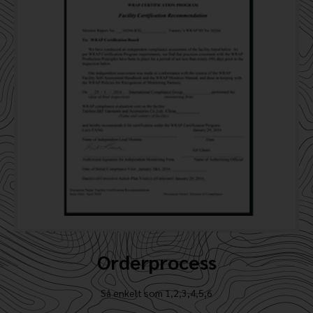
Orderprocess
Så enkelt som 1,2,3,4,5,6