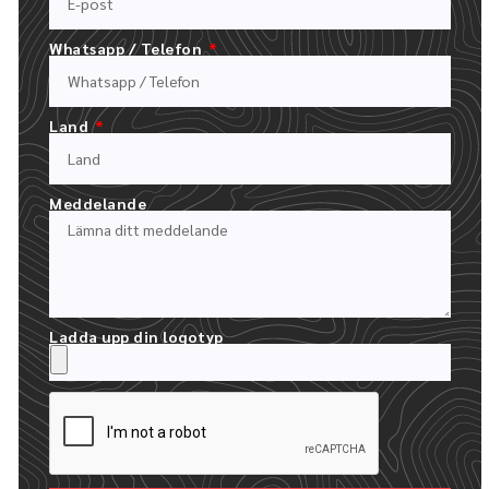
Whatsapp / Telefon
Land
Meddelande
24 TIMMAR FÖR ATT FÅ DINA MOCKUPS
VI SKAPAR EN GRATIS DIGITAL MOCKUP MED DIN LOGOTYP
Ladda upp din logotyp