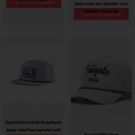
Läs mer på engelska
keps med sex paneler och
broderi med rep
Läs mer på engelska
Specialtillverkad Snapback-
keps med fem paneler och
Specialtillverkad