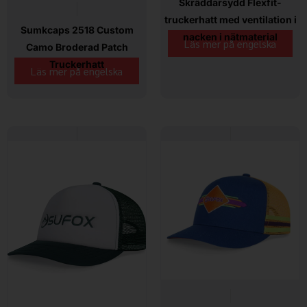
Skräddarsydd Flexfit-
truckerhatt med ventilation i
Sumkcaps 2518 Custom
nacken i nätmaterial
Läs mer på engelska
Camo Broderad Patch
Truckerhatt
Läs mer på engelska