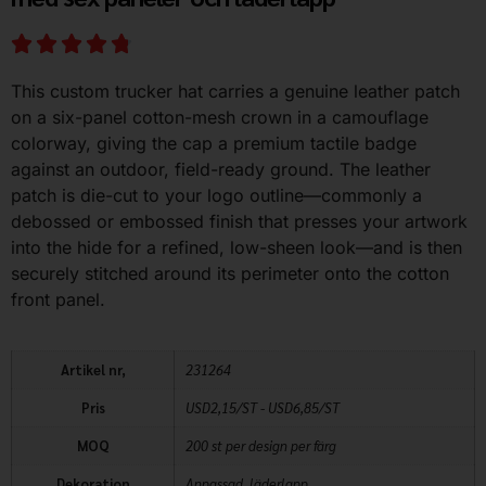
This custom trucker hat carries a genuine leather patch
on a six-panel cotton-mesh crown in a camouflage
colorway, giving the cap a premium tactile badge
against an outdoor, field-ready ground. The leather
patch is die-cut to your logo outline—commonly a
debossed or embossed finish that presses your artwork
into the hide for a refined, low-sheen look—and is then
securely stitched around its perimeter onto the cotton
front panel.
Artikel nr,
231264
Pris
USD2,15/ST - USD6,85/ST
MOQ
200 st per design per färg
Dekoration
Anpassad, läderlapp