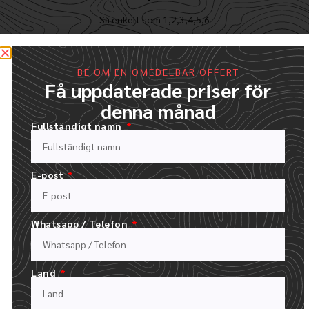
Så enkelt som 1,2,3,4,5,6
BE OM EN OMEDELBAR OFFERT
Få uppdaterade priser för
denna månad
Fullständigt namn
E-post
Whatsapp / Telefon
FYLL I VÅRT OFFERTFORMULÄR
Land
LADDA UPP DIN LOGOTYP OCH BESKRIV DIN BESTÄLLNING