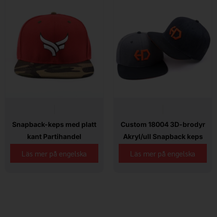
Snapback-keps med platt
Custom 18004 3D-brodyr
kant Partihandel
Akryl/ull Snapback keps
Läs mer på engelska
Läs mer på engelska