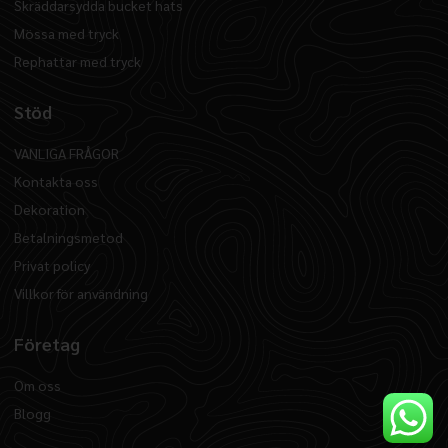
Skräddarsydda bucket hats
Mössa med tryck
Rephattar med tryck
Stöd
VANLIGA FRÅGOR
Kontakta oss
Dekoration
Betalningsmetod
Privat policy
Villkor för användning
Företag
Om oss
Blogg