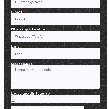
E-post
Whatsapp / Telefon
Land
FYLL I VÅRT OFFERTFORMULÄR
LADDA UPP DIN LOGOTYP OCH BESKRIV DIN BESTÄLLNING
Meddelande
Ladda upp din logotyp