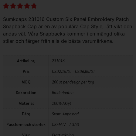
Sumkcaps 231016 Custom Six Panel Embroidery Patch
Snapback Cap är en av populära Cap Style, lätt vikt och
andas väl. Våra Snapbacks kommer i en mängd olika
stilar och färger från alla de bästa varumärkena.
Artikel nr,
231016
Pris
USD2,15/ST - USD6,85/ST
MOQ
200 st per design per färg
Dekoration
Broderipatch
Material
100% Akryl
Färg
Svart, Anpassad
Passform och storlek
OSFM (7 - 7 3/4)
Visir
Platt räkning