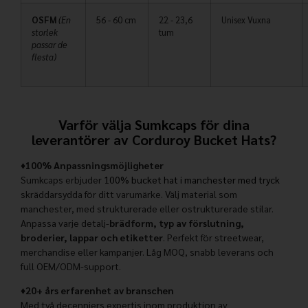
OSFM
(En
56 - 60 cm
22 - 23,6
Unisex Vuxna
storlek
tum
passar de
flesta)
Varför välja
Sumkcaps
för dina
leverantörer av Corduroy Bucket Hats?
♦100% Anpassningsmöjligheter
Sumkcaps erbjuder
100% bucket hat i manchester med tryck
skräddarsydda för ditt varumärke. Välj material som
manchester, med strukturerade eller ostrukturerade stilar.
Anpassa varje detalj-
brädform, typ av förslutning,
broderier, lappar och etiketter
. Perfekt för streetwear,
merchandise eller kampanjer. Låg MOQ, snabb leverans och
full OEM/ODM-support.
♦20+ års erfarenhet av branschen
Med två decenniers expertis inom produktion av