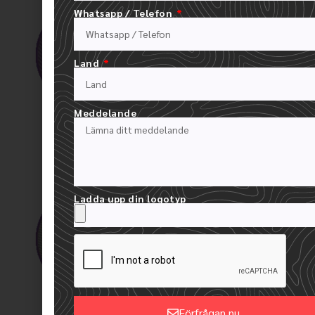
Whatsapp / Telefon
Land
Meddelande
Matchande trådöglor
Matchande knapp
Ladda upp din logotyp
Öglor med kontrastfärgad tråd
Förfrågan nu