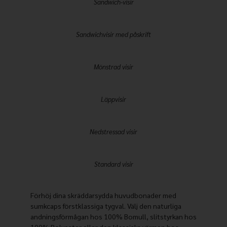
Sandwich-visir
Sandwichvisir med påskrift
Mönstrad visir
Läppvisir
Nedstressad visir
Standard visir
Förhöj dina skräddarsydda huvudbonader med
sumkcaps förstklassiga tygval. Välj den naturliga
andningsförmågan hos 100% Bomull, slitstyrkan hos