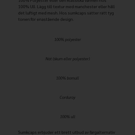
100% Polyester eller den klassiska värmen hos
100% Ull. Lägg till textur med manchester eller håll
det luftigt med mesh. Hos sumkcaps sätter rätt tyg
tonen för enastående design.
100% polyester
Nät (skum eller polyester)
100% bomull
Corduroy
100% ull
Sumkcaps erbjuder ett brett utbud av färgalternativ