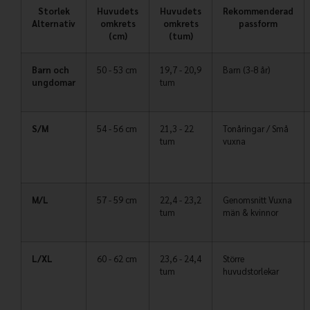
Storlek
Huvudets
Huvudets
Rekommenderad
Alternativ
omkrets
omkrets
passform
(cm)
(tum)
Barn och
50 - 53 cm
19,7 - 20,9
Barn (3-8 år)
ungdomar
tum
S/M
54 - 56 cm
21,3 - 22
Tonåringar / Små
tum
vuxna
M/L
57 - 59 cm
22,4 - 23,2
Genomsnitt Vuxna
tum
män & kvinnor
L/XL
60 - 62 cm
23,6 - 24,4
Större
tum
huvudstorlekar