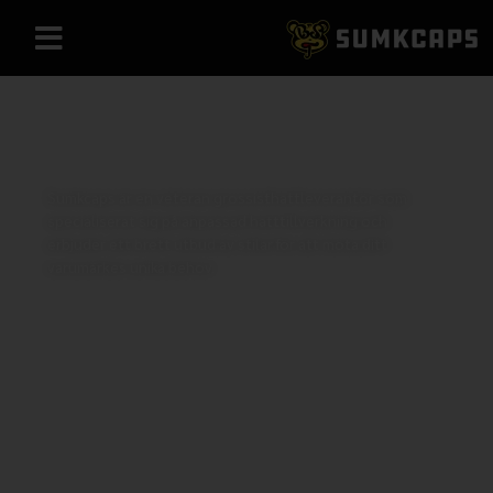
Corduroy Bucket Hat
Hot Sale
Sumkcaps är en veteran grossisthattleverantör som
specialiserat sig på anpassad hatttillverkning och
erbjuder ett brett utbud av stilar för att möta ditt
varumärkes unika behov.