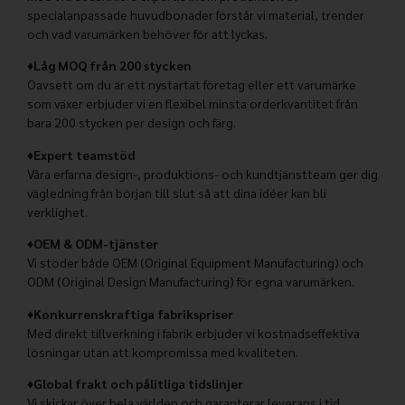
specialanpassade huvudbonader förstår vi material, trender
och vad varumärken behöver för att lyckas.
♦Låg MOQ från 200 stycken
Oavsett om du är ett nystartat företag eller ett varumärke
som växer erbjuder vi en flexibel minsta orderkvantitet från
bara 200 stycken per design och färg.
♦Expert teamstöd
Våra erfarna design-, produktions- och kundtjänstteam ger dig
vägledning från början till slut så att dina idéer kan bli
verklighet.
♦OEM & ODM-tjänster
Vi stöder både OEM (Original Equipment Manufacturing) och
ODM (Original Design Manufacturing) för egna varumärken.
♦Konkurrenskraftiga fabrikspriser
Med direkt tillverkning i fabrik erbjuder vi kostnadseffektiva
lösningar utan att kompromissa med kvaliteten.
♦Global frakt och pålitliga tidslinjer
Vi skickar över hela världen och garanterar leverans i tid,