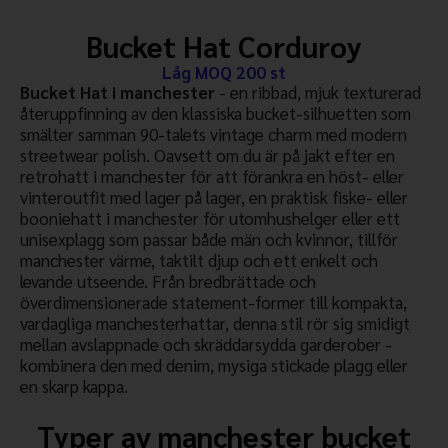
Bucket Hat Corduroy
Låg MOQ 200 st
Bucket Hat i manchester
- en ribbad, mjuk texturerad
återuppfinning av den klassiska bucket-silhuetten som
smälter samman 90-talets vintage charm med modern
streetwear polish. Oavsett om du är på jakt efter en
retrohatt i manchester för att förankra en höst- eller
vinteroutfit med lager på lager, en praktisk fiske- eller
booniehatt i manchester för utomhushelger eller ett
unisexplagg som passar både män och kvinnor, tillför
manchester värme, taktilt djup och ett enkelt och
levande utseende. Från bredbrättade och
överdimensionerade statement-former till kompakta,
vardagliga manchesterhattar, denna stil rör sig smidigt
mellan avslappnade och skräddarsydda garderober -
kombinera den med denim, mysiga stickade plagg eller
en skarp kappa.
Typer av manchester bucket