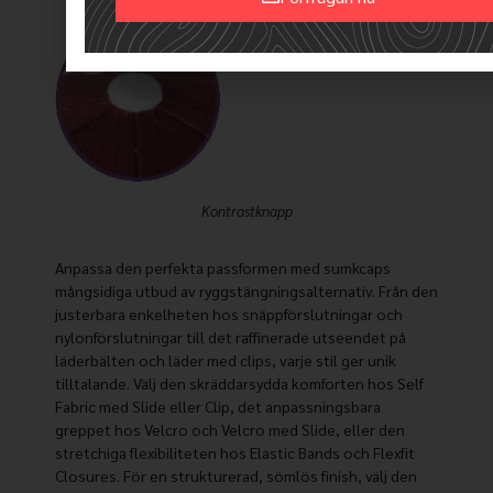
Alternative:
Kontrastknapp
Anpassa den perfekta passformen med sumkcaps
mångsidiga utbud av ryggstängningsalternativ. Från den
justerbara enkelheten hos snäppförslutningar och
nylonförslutningar till det raffinerade utseendet på
läderbälten och läder med clips, varje stil ger unik
tilltalande. Välj den skräddarsydda komforten hos Self
Fabric med Slide eller Clip, det anpassningsbara
greppet hos Velcro och Velcro med Slide, eller den
stretchiga flexibiliteten hos Elastic Bands och Flexfit
Closures. För en strukturerad, sömlös finish, välj den