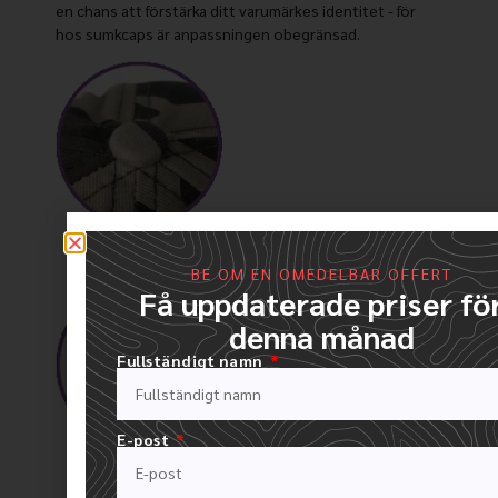
en chans att förstärka ditt varumärkes identitet - för
hos sumkcaps är anpassningen obegränsad.
Knapp för specialtyg
BE OM EN OMEDELBAR OFFERT
Få uppdaterade priser fö
denna månad
Fullständigt namn
E-post
Öglor i metall