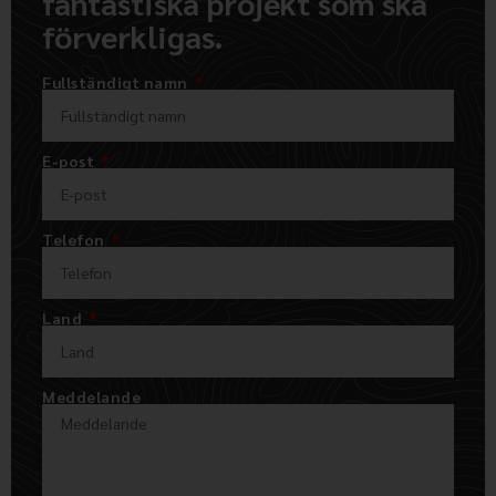
fantastiska projekt som ska
förverkligas.
Fullständigt namn
E-post
Telefon
Land
Meddelande