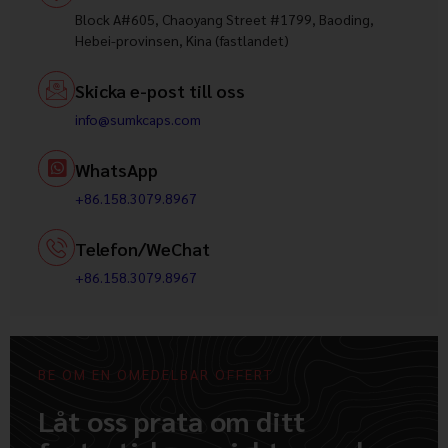
Block A#605, Chaoyang Street #1799, Baoding,
Hebei-provinsen, Kina (fastlandet)
Skicka e-post till oss
info@sumkcaps.com
WhatsApp
+86.158.3079.8967
Telefon/WeChat
+86.158.3079.8967
BE OM EN OMEDELBAR OFFERT
Låt oss prata om ditt