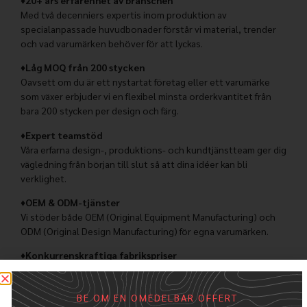
Med två decenniers expertis inom produktion av
specialanpassade huvudbonader förstår vi material, trender
och vad varumärken behöver för att lyckas.
♦Låg MOQ från 200 stycken
Oavsett om du är ett nystartat företag eller ett varumärke
som växer erbjuder vi en flexibel minsta orderkvantitet från
bara 200 stycken per design och färg.
♦Expert teamstöd
Våra erfarna design-, produktions- och kundtjänstteam ger dig
vägledning från början till slut så att dina idéer kan bli
verklighet.
♦OEM & ODM-tjänster
Vi stöder både OEM (Original Equipment Manufacturing) och
ODM (Original Design Manufacturing) för egna varumärken.
♦Konkurrenskraftiga fabrikspriser
Med direkt tillverkning i fabrik erbjuder vi kostnadseffektiva
lösningar utan att kompromissa med kvaliteten.
BE OM EN OMEDELBAR OFFERT