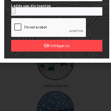
Ladda upp din logotyp
Vårt företag har en mängd olika dekorationer som
kan anpassas för att möta dina behov, främst
inklusive platt broderi, 3D-broderi, broderimix,
Gradientbroderi, Mattbroderi, Utökat broderi,
Metallbroderi, Glöd i mörkret broderi och så vidare.
Förfrågan nu
Alternative:
Sublimeringstryck