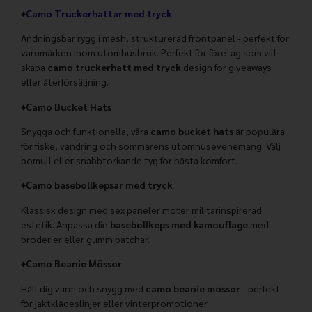
♦
Camo Truckerhattar med tryck
Andningsbar rygg i mesh, strukturerad frontpanel - perfekt för
varumärken inom utomhusbruk. Perfekt för företag som vill
skapa
camo truckerhatt med tryck
design för giveaways
eller återförsäljning.
♦
Camo Bucket Hats
Snygga och funktionella, våra
camo bucket hats
är populära
för fiske, vandring och sommarens utomhusevenemang. Välj
bomull eller snabbtorkande tyg för bästa komfort.
♦
Camo basebollkepsar med tryck
Klassisk design med sex paneler möter militärinspirerad
estetik. Anpassa din
basebollkeps med kamouflage
med
broderier eller gummipatchar.
♦
Camo Beanie Mössor
Håll dig varm och snygg med
camo beanie mössor
- perfekt
för jaktklädeslinjer eller vinterpromotioner.