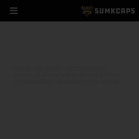
Camohatt med tryck
Tillverkare &
leverantörer
Sumkcaps hattleverantörer är specialiserade på
specialtillverkade hattar och erbjuder ett brett utbud av
stilar för att möta de unika behoven hos ditt varumärke.