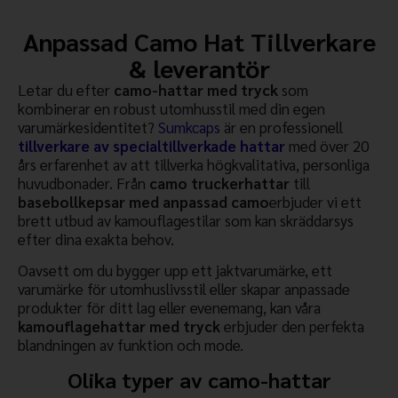
Anpassad Camo Hat Tillverkare
& leverantör
Letar du efter
camo-hattar med tryck
som
kombinerar en robust utomhusstil med din egen
varumärkesidentitet?
Sumkcaps
är en professionell
tillverkare av specialtillverkade hattar
med över 20
års erfarenhet av att tillverka högkvalitativa, personliga
huvudbonader. Från
camo truckerhattar
till
basebollkepsar med anpassad camo
erbjuder vi ett
brett utbud av kamouflagestilar som kan skräddarsys
efter dina exakta behov.
Oavsett om du bygger upp ett jaktvarumärke, ett
varumärke för utomhuslivsstil eller skapar anpassade
produkter för ditt lag eller evenemang, kan våra
kamouflagehattar med tryck
erbjuder den perfekta
blandningen av funktion och mode.
Olika typer av camo-hattar