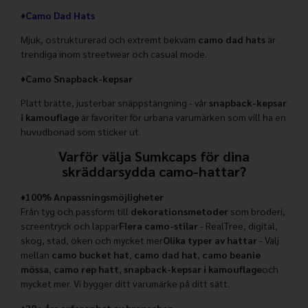
♦
Camo Dad Hats
Mjuk, ostrukturerad och extremt bekväm
camo dad hats
är
trendiga inom streetwear och casual mode.
♦
Camo Snapback-kepsar
Platt brätte, justerbar snäppstängning - vår
snapback-kepsar
i kamouflage
är favoriter för urbana varumärken som vill ha en
huvudbonad som sticker ut.
Varför välja Sumkcaps för dina
skräddarsydda camo-hattar?
♦100% Anpassningsmöjligheter
Från tyg och passform till
dekorationsmetoder
som broderi,
screentryck och lappar
Flera camo-stilar
- RealTree, digital,
skog, stad, öken och mycket mer
Olika typer av hattar
- Välj
mellan
camo bucket hat
,
camo dad hat
,
camo beanie
mössa
,
camo rep hatt
,
snapback-kepsar i kamouflage
och
mycket mer. Vi bygger ditt varumärke på ditt sätt.
♦20+ års erfarenhet av branschen