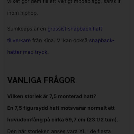
vilket gör dem till ett viktigt modeplagg, särskilt
inom hiphop.
Sumkcaps är en
grossist snapback hatt
tillverkare
från Kina. Vi kan också
snapback-
hattar med tryck
.
VANLIGA FRÅGOR
Vilken storlek är 7,5 monterad hatt?
En 7,5 figursydd hatt motsvarar normalt ett
huvudomfång på cirka 59,7 cm (23 1/2 tum)
.
Den här storleken anses vara XL i de flesta