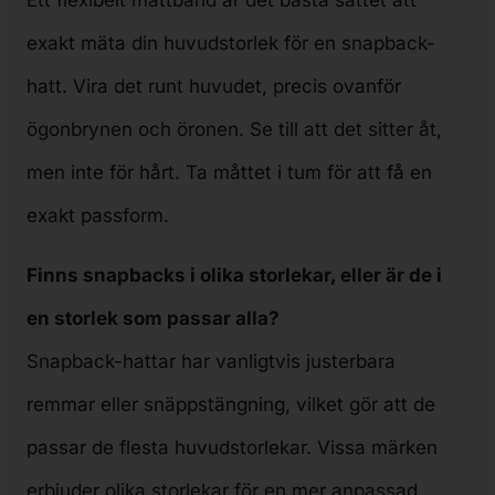
Ett flexibelt måttband är det bästa sättet att
exakt mäta din huvudstorlek för en snapback-
hatt. Vira det runt huvudet, precis ovanför
ögonbrynen och öronen. Se till att det sitter åt,
men inte för hårt. Ta måttet i tum för att få en
exakt passform.
Finns snapbacks i olika storlekar, eller är de i
en storlek som passar alla?
Snapback-hattar har vanligtvis justerbara
remmar eller snäppstängning, vilket gör att de
passar de flesta huvudstorlekar. Vissa märken
erbjuder olika storlekar för en mer anpassad