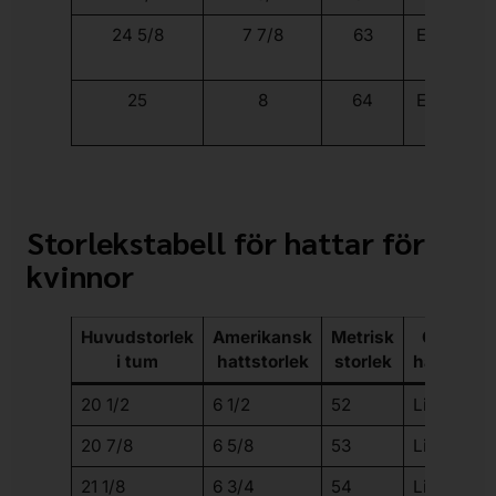
24 5/8
7 7/8
63
Extra Extr
Stor
25
8
64
Extra Extr
Stor
Storlekstabell för hattar för
kvinnor
Huvudstorlek
Amerikansk
Metrisk
Generisk
i tum
hattstorlek
storlek
hattstorl
20 1/2
6 1/2
52
Liten
20 7/8
6 5/8
53
Liten
21 1/8
6 3/4
54
Liten