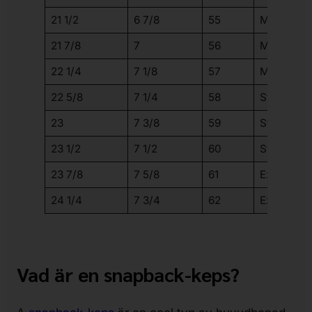
21 1/2
6 7/8
55
Medium
21 7/8
7
56
Medium
22 1/4
7 1/8
57
Medium
22 5/8
7 1/4
58
Stor
23
7 3/8
59
Stor
23 1/2
7 1/2
60
Stor
23 7/8
7 5/8
61
Extra stor
24 1/4
7 3/4
62
Extra stor
Vad är en snapback-keps?