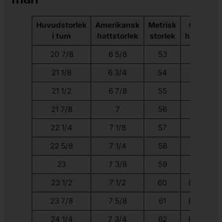
Huvudstorlek
Amerikansk
Metrisk
Generisk
i tum
hattstorlek
storlek
hattstorl
20 7/8
6 5/8
53
Liten
21 1/8
6 3/4
54
Liten
21 1/2
6 7/8
55
Liten
21 7/8
7
56
Medium
22 1/4
7 1/8
57
Medium
22 5/8
7 1/4
58
Stor
23
7 3/8
59
Stor
23 1/2
7 1/2
60
Extra sto
23 7/8
7 5/8
61
Extra sto
24 1/4
7 3/4
62
Extra sto