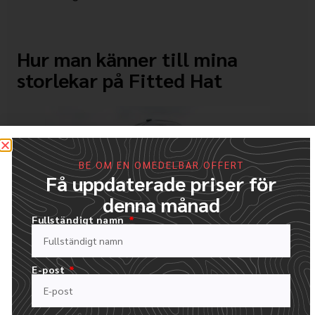
Hur man känner till mina
storlekar på Fitted Hat
BE OM EN OMEDELBAR OFFERT
Få uppdaterade priser för
denna månad
Fullständigt namn
E-post