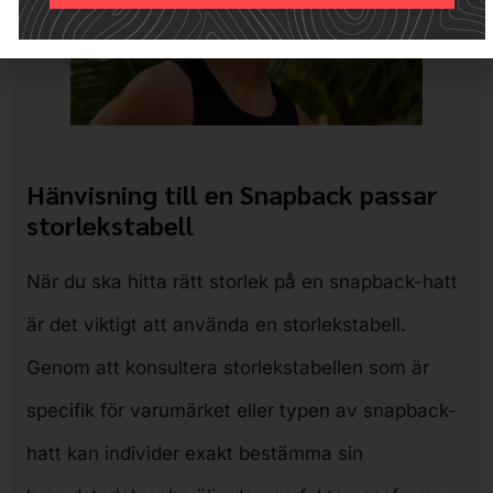
Alternative:
Hänvisning till en Snapback passar
storlekstabell
När du ska hitta rätt storlek på en snapback-hatt
är det viktigt att använda en storlekstabell.
Genom att konsultera storlekstabellen som är
specifik för varumärket eller typen av snapback-
hatt kan individer exakt bestämma sin