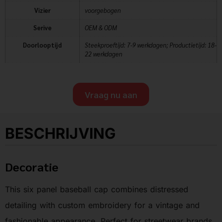
Vizier
voorgebogen
Serive
OEM & ODM
Doorlooptijd
Steekproeftijd: 7-9 werkdagen; Productietijd: 18-
22 werkdagen
Vraag nu aan
BESCHRIJVING
Decoratie
This six panel baseball cap combines distressed
detailing with custom embroidery for a vintage and
fashionable appearance. Perfect for streetwear brands,