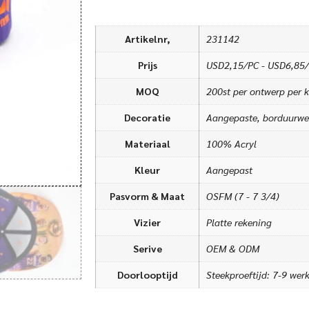
Artikelnr,
231142
Prijs
USD2,15/PC - USD6,85
MOQ
200st per ontwerp per k
Decoratie
Aangepaste, borduurwe
Materiaal
100% Acryl
Kleur
Aangepast
Pasvorm & Maat
OSFM (7 - 7 3/4)
Vizier
Platte rekening
Serive
OEM & ODM
Doorlooptijd
Steekproeftijd: 7-9 wer