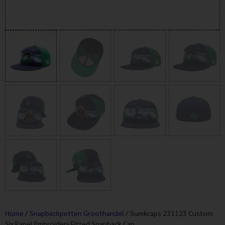
Home
/
Snapbackpetten Groothandel
/ Sumkcaps 231123 Custom
Six Panel Embroidery Fitted Snapback Cap