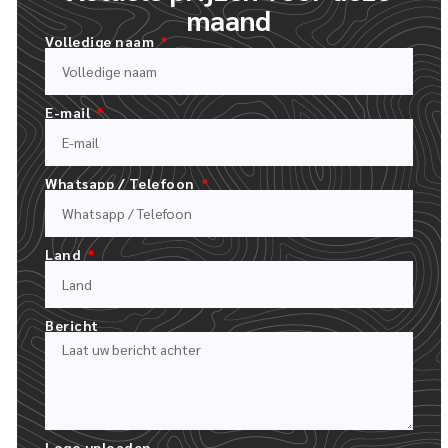
maand
Volledige naam
E-mail
Whatsapp / Telefoon
Land
VUL ONS OFFERTEFORMULIER IN
UPLOAD JE LOGO EN BESCHRIJF JE BESTELLING
Bericht
Logo uploaden