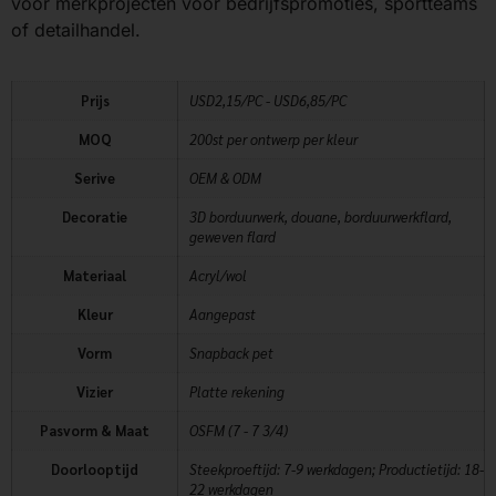
voor merkprojecten voor bedrijfspromoties, sportteams
of detailhandel.
Prijs
USD2,15/PC - USD6,85/PC
MOQ
200st per ontwerp per kleur
Serive
OEM & ODM
Decoratie
3D borduurwerk, douane, borduurwerkflard,
geweven flard
Materiaal
Acryl/wol
Kleur
Aangepast
Vorm
Snapback pet
Vizier
Platte rekening
Pasvorm & Maat
OSFM (7 - 7 3/4)
Doorlooptijd
Steekproeftijd: 7-9 werkdagen; Productietijd: 18-
22 werkdagen