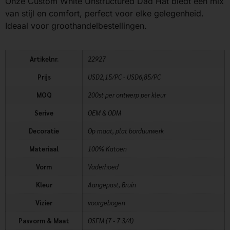
Onze Custom White Unstructured Dad Hat biedt een mix
van stijl en comfort, perfect voor elke gelegenheid.
Ideaal voor groothandelbestellingen.
Artikelnr.
22927
Prijs
USD2,15/PC - USD6,85/PC
MOQ
200st per ontwerp per kleur
Serive
OEM & ODM
Decoratie
Op maat, plat borduurwerk
Materiaal
100% Katoen
Vorm
Vaderhoed
Kleur
Aangepast, Bruin
Vizier
voorgebogen
Pasvorm & Maat
OSFM (7 - 7 3/4)