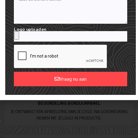
FACTUUR.
Logo uploaden
Vraag nu aan
Alternative:
BEOORDELING BORDUURPANEL
JE ONTVANGT EEN AFBEELDING VAN JE LOGO. NA GOEDKEURING
NEMEN WE JE LOGO IN PRODUCTIE.