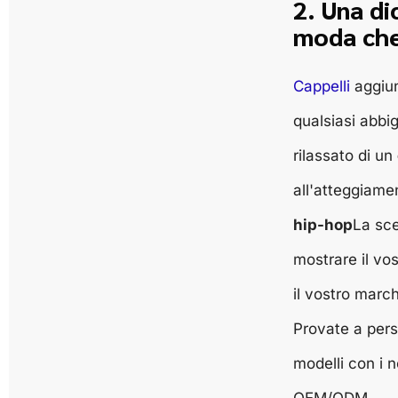
2. Una di
moda che
Cappelli
aggiun
qualsiasi abbi
rilassato di un
all'atteggiam
hip-hop
La sce
mostrare il vos
il vostro march
Provate a pers
modelli con i n
OEM/ODM.