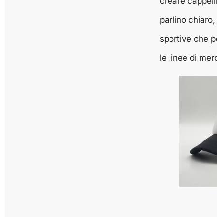
creare cappell
parlino chiaro,
sportive che p
le linee di mer