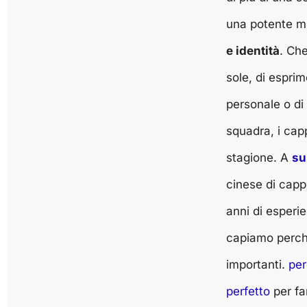
una potente m
e identità
. Che
sole, di esprime
personale o di 
squadra, i capp
stagione. A
su
cinese di cappe
anni di esperi
capiamo perché
importanti.
per
perfetto
per fa