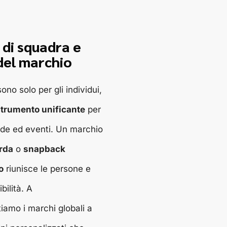
o di squadra e
del marchio
sono solo per gli individui,
trumento unificante
per
nde ed eventi. Un marchio
orda
o
snapback
o
riunisce le persone e
bilità. A
tiamo i marchi globali a