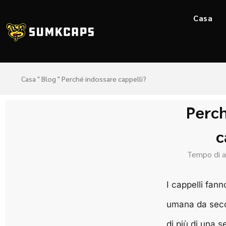
Casa
Casa
"
Blog
"
Perché indossare cappelli?
Perch
c
Tempo di 
I cappelli fann
umana da secol
di più di una 