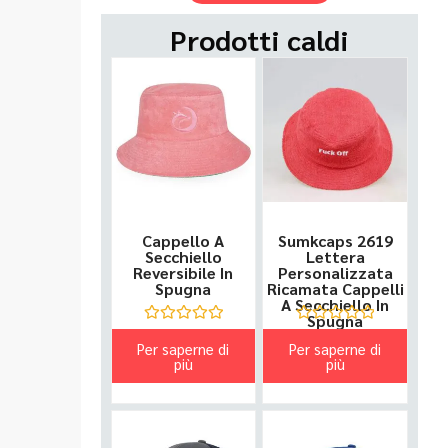
Prodotti caldi
Cappello A
Sumkcaps 2619
Secchiello
Lettera
Reversibile In
Personalizzata
Spugna
Ricamata Cappelli
A Secchiello In
Spugna
Valutato
Valutato
Per saperne di
Per saperne di
0
0
su
più
su
più
5
5