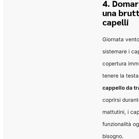
4. Domare
una brutt
capelli
Giornata vent
sistemare i cap
copertura imm
tenere la test
cappello da t
coprirsi duran
mattutini, i ca
funzionalità o
bisogno.