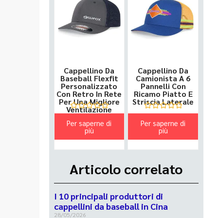
Cappellino Da
Cappellino Da
Baseball Flexfit
Camionista A 6
Personalizzato
Pannelli Con
Con Retro In Rete
Ricamo Piatto E
Per Una Migliore
Striscia Laterale
Ventilazione
Valutato
Valutato
Per saperne di
Per saperne di
0
0
su
più
su
più
5
5
Articolo correlato
I 10 principali produttori di
cappellini da baseball in Cina
28/05/2026