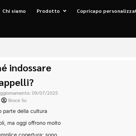
Chi siamo
Prodotto
Copricapo personalizza
é indossare
appelli?
aggiornamento: 09/07/2025
Bruce Su
o parte della cultura
i, ma oggi offrono molto
semplice copertura: sono