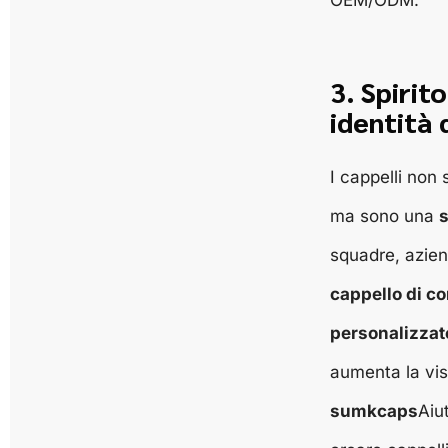
3. Spirit
identità 
I cappelli non 
ma sono una
s
squadre, azie
cappello di c
personalizzat
aumenta la visi
sumkcaps
Aiu