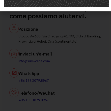
Alternative:
Contattateci e fateci sapere
come possiamo aiutarvi.
Posizione
Blocco A#605, Via Chaoyang #1799, Città di Baoding,
Provincia di Hebei, Cina (continentale)
Inviaci un'e-mail
info@sumkcaps.com
WhatsApp
+86.158.3079.8967
Telefono/WeChat
+86.158.3079.8967