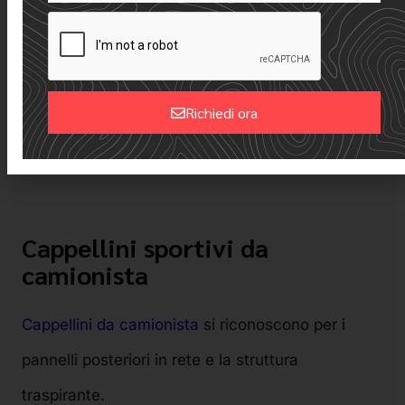
per il merchandising dei tornei, per i golf club e
per i marchi di abbigliamento sportivo di lusso.
Anche i cappelli a corda e gli snapback ad alte
Richiedi ora
prestazioni sono diventati stili di tendenza nella
Alternative:
moda moderna del golf.
Cappellini sportivi da
camionista
Cappellini da camionista
si riconoscono per i
pannelli posteriori in rete e la struttura
traspirante.