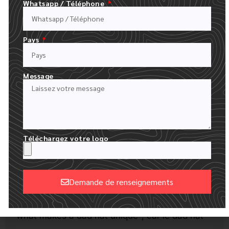
Whatsapp / Téléphone
simples ou une broderie minimale (un petit logo,
une phrase ou un graphique), ce qui permet de
Pays
les associer facilement à des tenues
décontractées.
Message
En bref, le chapeau de papa
couronne basse,
construction non structurée, bord incurvé,
sangle réglable et tissu doux
se distinguent.
Téléchargez votre logo
Ces caractéristiques expliquent pourquoi les
utilisateurs de Google effectuent souvent des
Demande de renseignements
recherches telles que "dad hat vs snapback" ou
Alternative:
"what makes a dad hat unique", car le dad hat