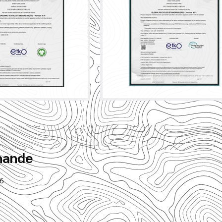
mande
.6