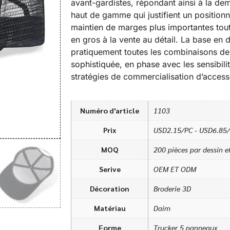
avant-gardistes, répondant ainsi à la 
haut de gamme qui justifient un positionne
maintien de marges plus importantes tout 
en gros à la vente au détail. La base en 
pratiquement toutes les combinaisons de
sophistiquée, en phase avec les sensibil
stratégies de commercialisation d’acces
Numéro d'article
1103
Prix
USD2.15/PC - USD6.85
MOQ
200 pièces par dessin e
Serive
OEM ET ODM
Décoration
Broderie 3D
Matériau
Daim
Forme
Trucker 5 panneaux