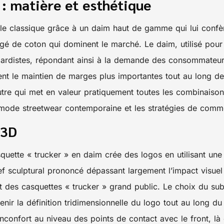
: matière et esthétique
èle classique grâce à un daim haut de gamme qui lui confèr
ergé de coton qui dominent le marché. Le daim, utilisé pou
gardistes, répondant ainsi à la demande des consommateu
isent le maintien de marges plus importantes tout au long de
utre qui met en valeur pratiquement toutes les combinaison
a mode streetwear contemporaine et les stratégies de comm
 3D
squette « trucker » en daim crée des logos en utilisant u
ief sculptural prononcé dépassant largement l’impact visuel 
 des casquettes « trucker » grand public. Le choix du sub
nir la définition tridimensionnelle du logo tout au long du
’inconfort au niveau des points de contact avec le front, l