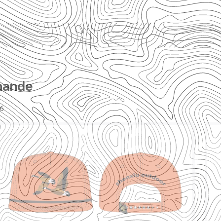
mande
.6