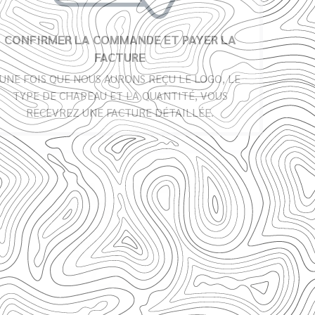
CONFIRMER LA COMMANDE ET PAYER LA
FACTURE
UNE FOIS QUE NOUS AURONS REÇU LE LOGO, LE
TYPE DE CHAPEAU ET LA QUANTITÉ, VOUS
RECEVREZ UNE FACTURE DÉTAILLÉE.