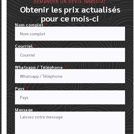
DEMANDER UN DEVIS IMMÉDIAT
Obtenir les prix actualisés
pour ce mois-ci
Nom complet
Courriel
Whatsapp / Téléphone
24 HEURES POUR RECEVOIR VOS MAQUETTES
NOUS CRÉONS UNE MAQUETTE NUMÉRIQUE GRATUITE AVEC
Pays
VOTRE LOGO
Message