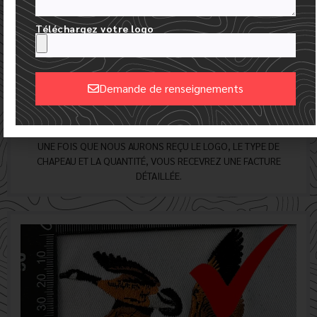
Téléchargez votre logo
Demande de renseignements
Alternative:
CONFIRMER LA COMMANDE ET PAYER LA FACTURE
UNE FOIS QUE NOUS AURONS REÇU LE LOGO, LE TYPE DE
CHAPEAU ET LA QUANTITÉ, VOUS RECEVREZ UNE FACTURE
DÉTAILLÉE.