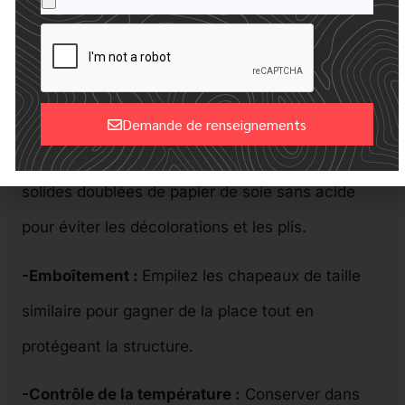
terme
En cas de stockage prolongé des
chapeaux à godets :
Demande de renseignements
-Boîtes à chapeaux :
Optez pour des boîtes
Alternative:
solides doublées de papier de soie sans acide
pour éviter les décolorations et les plis.
-Emboîtement :
Empilez les chapeaux de taille
similaire pour gagner de la place tout en
protégeant la structure.
-Contrôle de la température :
Conserver dans