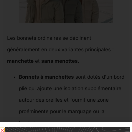
Les bonnets ordinaires se déclinent
généralement en deux variantes principales :
manchette
et
sans menottes
.
Bonnets à manchettes
sont dotés d'un bord
plié qui ajoute une isolation supplémentaire
autour des oreilles et fournit une zone
proéminente pour le marquage ou la
broderie.