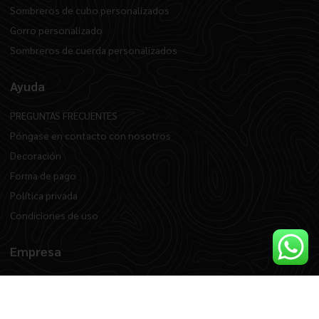
Sombreros de cubo personalizados
Gorro personalizado
Sombreros de cuerda personalizados
Ayuda
PREGUNTAS FRECUENTES
Póngase en contacto con nosotros
Decoración
Forma de pago
Política privada
Condiciones de uso
Empresa
Quiénes somos
Blog