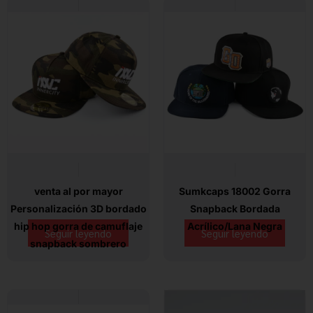
venta al por mayor
Sumkcaps 18002 Gorra
Personalización 3D bordado
Snapback Bordada
hip hop gorra de camuflaje
Acrílico/Lana Negra
Seguir leyendo
Seguir leyendo
snapback sombrero