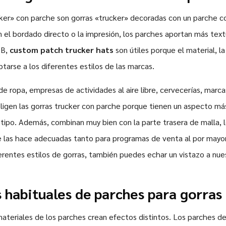
cker» con parche son gorras «trucker» decoradas con un parche co
el bordado directo o la impresión, los parches aportan más text
2B,
custom patch trucker hats
son útiles porque el material, l
ptarse a los diferentes estilos de las marcas.
 ropa, empresas de actividades al aire libre, cervecerías, marc
igen las gorras trucker con parche porque tienen un aspecto más 
tipo. Además, combinan muy bien con la parte trasera de malla, l
e las hace adecuadas tanto para programas de venta al por may
rentes estilos de gorras, también puedes echar un vistazo a nu
 habituales de parches para gorras
ateriales de los parches crean efectos distintos. Los parches d