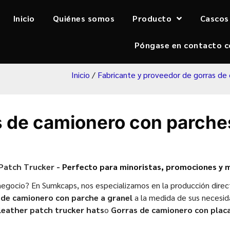
Inicio
Quiénes somos
Producto
Cascos
Póngase en contacto c
Inicio
/
Fabricante y proveedor de gorras de
s de camionero con parche
Patch Trucker
- Perfecto para minoristas, promociones y 
egocio? En Sumkcaps, nos especializamos en la producción direct
 de camionero con parche a granel
a la medida de sus necesid
leather patch trucker hats
o
Gorras de camionero con plac