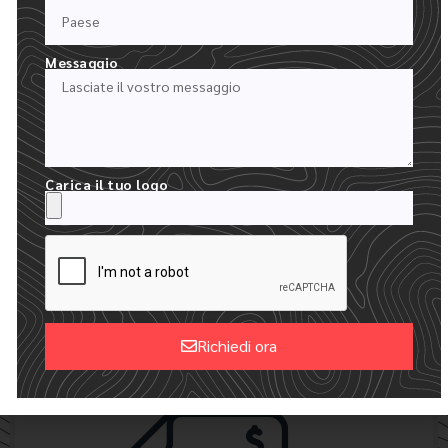
Messaggio
Carica il tuo logo
24 ORE PER RICEVERE I VOSTRI MOCKUP
CREIAMO UN MOCKUP DIGITALE GRATUITO CON IL VOSTRO
LOGO
Richiedi ora
Alternative: