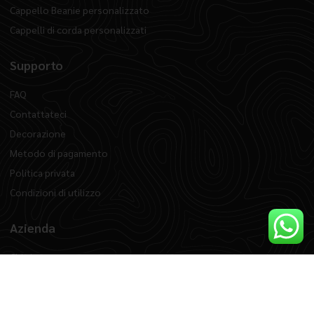
Cappello Beanie personalizzato
Cappelli di corda personalizzati
Supporto
FAQ
Contattateci
Decorazione
Metodo di pagamento
Politica privata
Condizioni di utilizzo
Azienda
Chi siamo
Blog