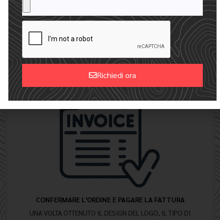
24 ORE PER RICEVERE I VOSTRI MOCKUP
CREIAMO UN MOCKUP DIGITALE GRATUITO CON IL VOSTRO
LOGO
Richiedi ora
Alternative:
CONFERMARE L'ORDINE E PAGARE LA FATTURA
UNA VOLTA OTTENUTO IL DESIGN DEL LOGO, IL TIPO DI