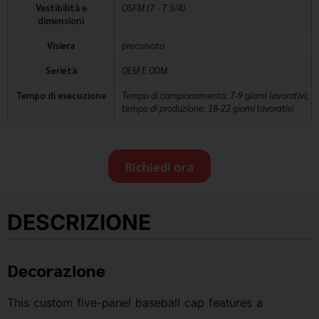
Vestibilità e
OSFM (7 - 7 3/4)
dimensioni
Visiera
precurvato
Serietà
OEM E ODM
Tempo di esecuzione
Tempo di campionamento: 7-9 giorni lavorativi;
tempo di produzione: 18-22 giorni lavorativi
Richiedi ora
DESCRIZIONE
Decorazione
This custom five-panel baseball cap features a