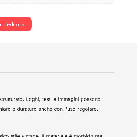
chiedi ora
trutturato. Loghi, testi e immagini possono
chiaro e duraturo anche con l'uso regolare.
ssico stile vintage. Il materiale è morbido ma