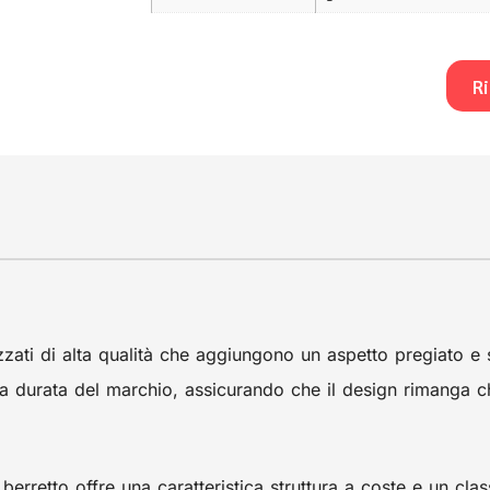
Ri
zati di alta qualità che aggiungono un aspetto pregiato e s
e la durata del marchio, assicurando che il design rimanga 
 berretto offre una caratteristica struttura a coste e un cla