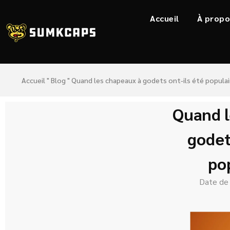
Accueil
À propo
Accueil
"
Blog
"
Quand les chapeaux à godets ont-ils été populai
Quand l
godet
po
Date de 