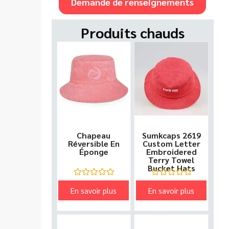
Demande de renseignements
Produits chauds
Chapeau
Sumkcaps 2619
Réversible En
Custom Letter
Éponge
Embroidered
Terry Towel
Bucket Hats
Note
Note
En savoir plus
En savoir plus
0
0
sur
sur
5
5