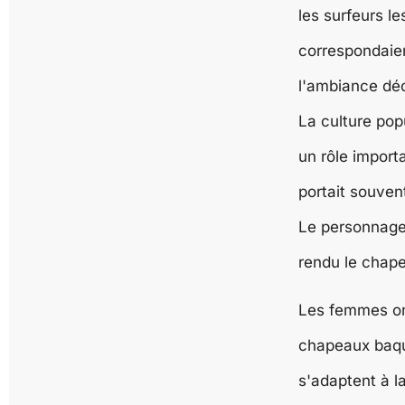
les surfeurs le
correspondaie
l'ambiance dé
La culture pop
un rôle import
portait souven
Le personnag
rendu le chape
Les femmes on
chapeaux baqu
s'adaptent à 