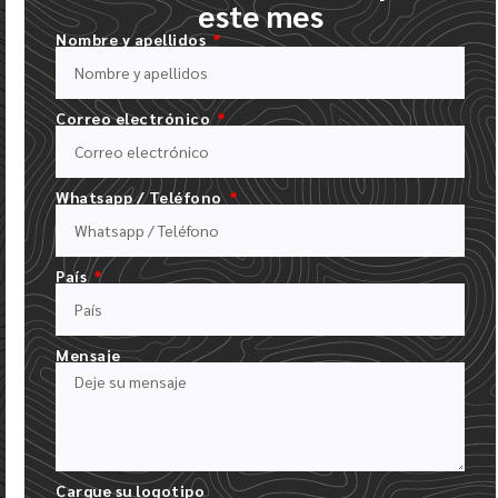
este mes
CONFIRMAR PEDIDO Y PAGAR FACTURA
Nombre y apellidos
UNA VEZ QUE TENGAMOS EL DISEÑO DEL LOGOTIPO, EL TIPO DE
SOMBRERO Y LA CANTIDAD, RECIBIRÁ UNA FACTURA DETALLADA
Correo electrónico
Whatsapp / Teléfono
País
Mensaje
REVISIÓN DEL PANEL DE BORDADO
RECIBIRÁ UNA IMAGEN DE SU LOGOTIPO. UNA VEZ APROBADO,
PONDREMOS SU LOGOTIPO EN PRODUCCIÓN.
Cargue su logotipo