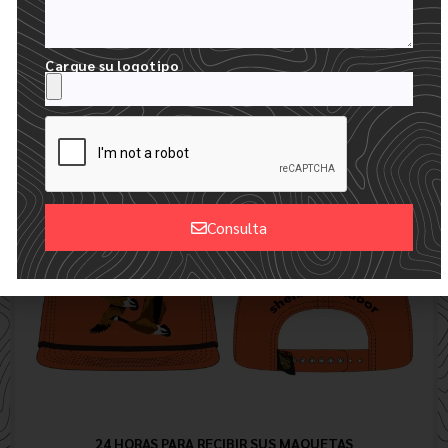
Cargue su logotipo
RELLENE NUESTRO FORMULARIO DE PRESUPUESTO
CARGUE SU LOGOTIPO Y DESCRIBA SU PEDIDO
Consulta
Alternative:
24 HORAS PARA RECIBIR SUS MAQUETAS