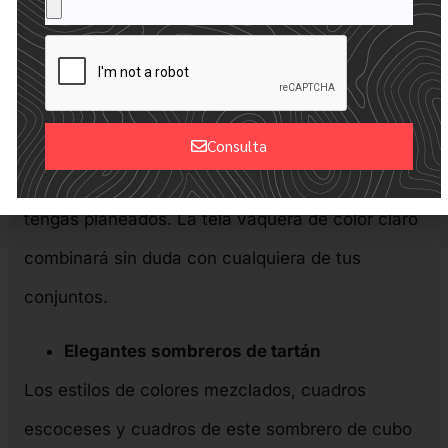
cubo informal vaquero, ¡el accesorio ideal! El
material de este adorable gorro bucket ofrece
calidez y estilo a la vez, y su forma redondeada
asegura que permanecerá en tu cabeza sin
Consulta
importar las actividades o los días ajetreados que
Alternative:
tengas planeados. La tela vaquera de color claro
combinará sin duda con cualquiera de tus
conjuntos.
Elegantes sombreros de tartán
Los estilos de colores mezclados, cuadros
escoceses y cuadros de este sombrero de cubo