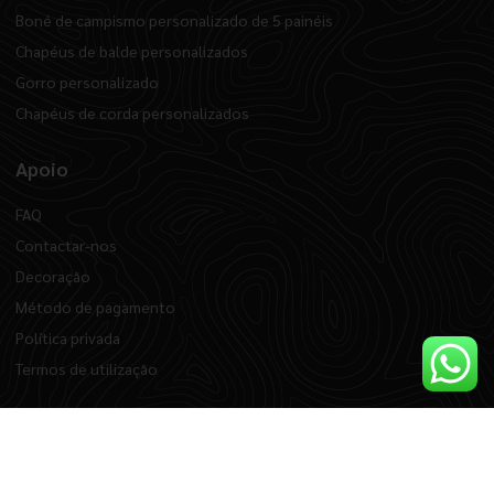
Boné de campismo personalizado de 5 painéis
Chapéus de balde personalizados
Gorro personalizado
Chapéus de corda personalizados
Apoio
FAQ
Contactar-nos
Decoração
Método de pagamento
Política privada
Termos de utilização
Empresa
Sobre nós