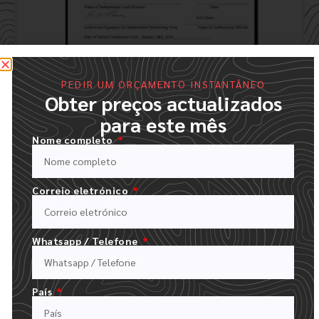
PEDIR UM ORÇAMENTO INSTANTÂNEO
Obter preços actualizados
para este mês
Processo de encomenda
Nome completo
Tão fácil como 1.2.3.4.5.6
Correio eletrónico
Whatsapp / Telefone
País