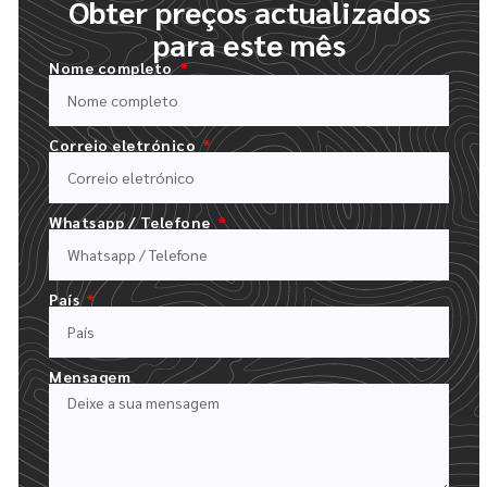
Obter preços actualizados
para este mês
Nome completo
Correio eletrónico
Whatsapp / Telefone
PREENCHER O NOSSO FORMULÁRIO DE ORÇAMENTO
País
CARREGUE O SEU LOGÓTIPO E DESCREVA A SUA ENCOMENDA
Mensagem