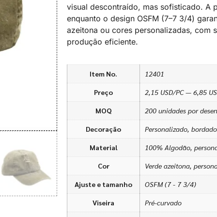
visual descontraído, mas sofisticado. A 
enquanto o design OSFM (7–7 3/4) garant
azeitona ou cores personalizadas, com
produção eficiente.
Item No.
12401
Preço
2,15 USD/PC — 6,85 U
MOQ
200 unidades por desen
Decoração
Personalizado, bordado
Material
100% Algodão, persona
Cor
Verde azeitona, person
Ajuste e tamanho
OSFM (7 - 7 3/4)
Viseira
Pré-curvado