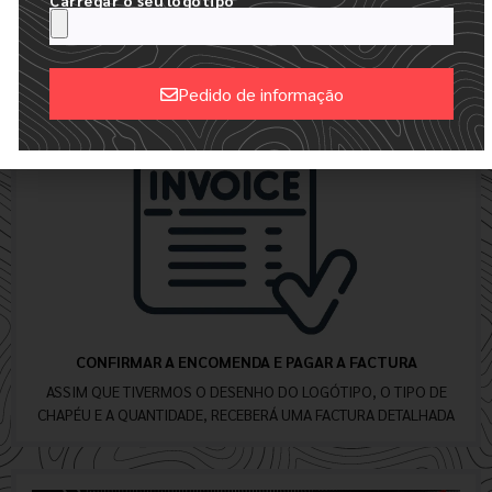
Carregar o seu logótipo
LOGÓTIPO
Pedido de informação
Alternative:
CONFIRMAR A ENCOMENDA E PAGAR A FACTURA
ASSIM QUE TIVERMOS O DESENHO DO LOGÓTIPO, O TIPO DE
CHAPÉU E A QUANTIDADE, RECEBERÁ UMA FACTURA DETALHADA