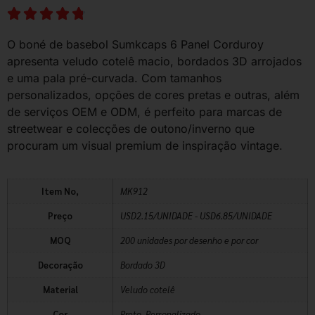
O boné de basebol Sumkcaps 6 Panel Corduroy
apresenta veludo cotelê macio, bordados 3D arrojados
e uma pala pré-curvada. Com tamanhos
personalizados, opções de cores pretas e outras, além
de serviços OEM e ODM, é perfeito para marcas de
streetwear e colecções de outono/inverno que
procuram um visual premium de inspiração vintage.
Item No,
MK912
Preço
USD2.15/UNIDADE - USD6.85/UNIDADE
MOQ
200 unidades por desenho e por cor
Decoração
Bordado 3D
Material
Veludo cotelê
Cor
Preto, Personalizado