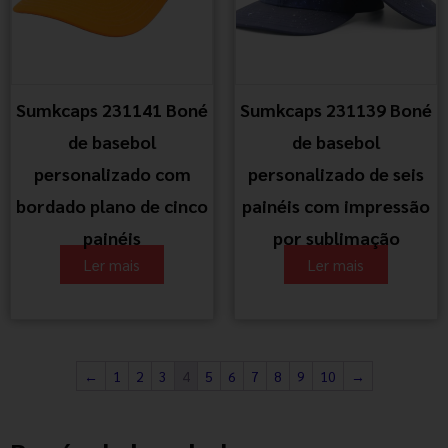
Sumkcaps 231141 Boné
Sumkcaps 231139 Boné
de basebol
de basebol
personalizado com
personalizado de seis
bordado plano de cinco
painéis com impressão
painéis
por sublimação
Ler mais
Ler mais
←
1
2
3
4
5
6
7
8
9
10
→