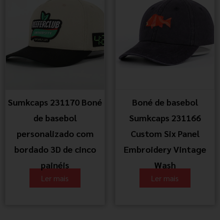
Sumkcaps 231170 Boné
Boné de basebol
de basebol
Sumkcaps 231166
personalizado com
Custom Six Panel
bordado 3D de cinco
Embroidery Vintage
painéis
Wash
Ler mais
Ler mais