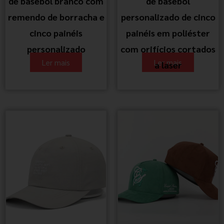
de basebol branco com
de basebol
remendo de borracha e
personalizado de cinco
cinco painéis
painéis em poliéster
personalizado
com orifícios cortados
Ler mais
Ler mais
a laser