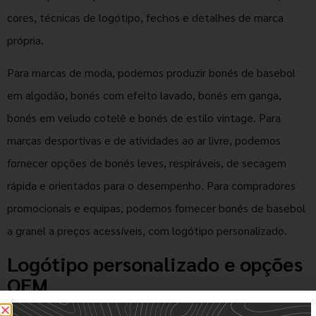
cores, técnicas de logótipo, fechos e detalhes de marca
própria.
Para marcas de moda, podemos produzir bonés de basebol
em algodão, bonés com efeito lavado, bonés em ganga,
bonés em veludo cotelê e bonés de estilo vintage. Para
marcas desportivas e de atividades ao ar livre, podemos
fornecer opções de bonés leves, respiráveis, de secagem
rápida e orientados para o desempenho. Para compradores
promocionais e equipas, podemos fornecer bonés de basebol
a granel a preços acessíveis, com logótipo personalizado.
Logótipo personalizado e opções
OEM