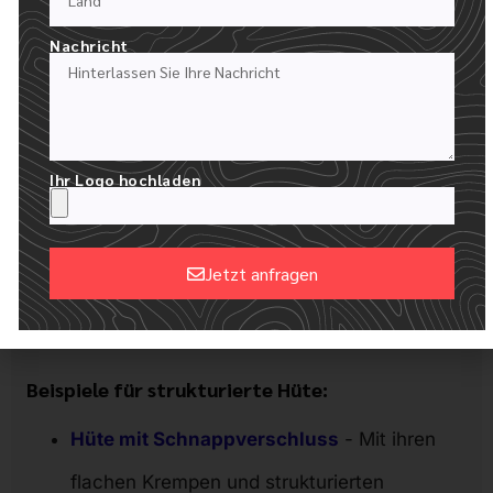
Weniger formbarer Sitz
- Passt sich
Nachricht
möglicherweise nicht allen Kopfformen
bequem an
Kann sich steif oder sperrig anfühlen
-
Ihr Logo hochladen
Besonders in heißen oder ungezwungenen
Umgebungen
Begrenzte Flexibilität
- Nicht ideal zum
Jetzt anfragen
Alternative:
Verpacken oder Komprimieren
Beispiele für strukturierte Hüte:
Hüte mit Schnappverschluss
- Mit ihren
flachen Krempen und strukturierten