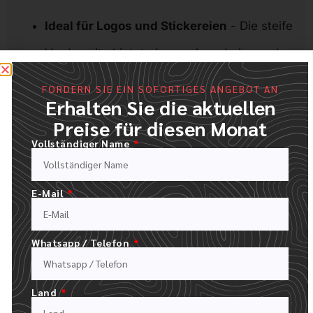
Ideal für Logos und Stickereien
- Die steife
Vorderseite bietet eine saubere Leinwand
für das Branding
FORDERN SIE EIN SOFORTIGES ANGEBOT AN
Erhalten Sie die aktuellen
Professionelles Auftreten
- Üblich bei
Preise für diesen Monat
Uniformen, Sportbekleidung und
Vollständiger Name
Werbeartikeln
Langlebigkeit der Form
- Hält sich gut über
E-Mail
die Zeit, besonders im Einzelhandel und in
Whatsapp / Telefon
Auslagen
Benachteiligungen:
Land